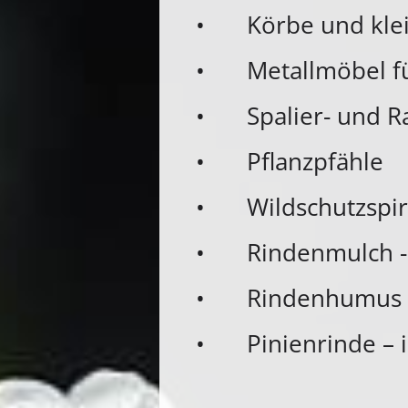
•
Körbe und kle
•
Metallmöbel f
•
Spalier- und R
•
Pflanzpfähle
•
Wildschutzspi
•
Rindenmulch -
•
Rindenhumus -
•
Pinienrinde – 