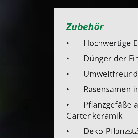
Zubehör
•
Hochwertige E
•
Dünger der Fi
•
Umweltfreundl
•
Rasensamen i
•
Pflanzgefäße 
Gartenkeramik
•
Deko-Pflanzst